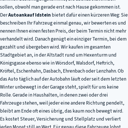
sollen, obwohl man gerade erst nach Hause gekommen ist.
Der
Autoankauf Idstein
bietet dafür einen kürzeren Weg: Sie
beschreiben Ihr Fahrzeug einmal genau, wir bewerten es und
nennen Ihnen einen festen Preis, der beim Termin nicht mehr
verhandelt wird. Danach genügt ein einziger Termin, bei dem
gezahlt und übergeben wird. Wir kaufen im gesamten
Stadtgebiet an, in der Altstadt rund um Hexenturm und
Königsgasse ebenso wie in Wörsdorf, Walsdorf, Heftrich,
Kröftel, Eschenhahn, Dasbach, Ehrenbach oder Lenzhahn. Ob
das Auto täglich auf der Autobahn läuft oder seit dem letzten
Winter unbewegt in der Garage steht, spielt für uns keine
Rolle. Gerade in Haushalten, in denen zwei oder drei
Fahrzeuge stehen, weil jeder eine andere Richtung pendelt,
bleibt am Ende oft eines übrig, das kaum noch bewegt wird.
Es kostet Steuer, Versicherung und Stellplatz und verliert
jeden Monat still an Wert. Für genau diese Fahrzeuge lohnt