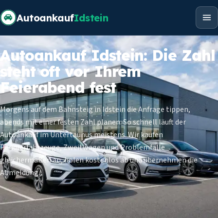
Autoankauf
Idstein
Autoankauf Idstein: Die Zahl
steht oft vor Ihrem
Feierabend fest
Morgens auf dem Bahnsteig in Idstein die Anfrage tippen,
abends mit einer festen Zahl planen: So schnell läuft der
Autoankauf im Untertaunus meistens. Wir kaufen
Pendlerfahrzeuge, Zweitwagen und Problemfälle
gleichermaßen an, holen kostenlos ab und übernehmen die
Abmeldung.