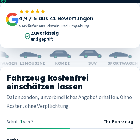
im Abholgebiet um Idstein
100
4,9 / 5 aus 41 Bewertungen
Prozent
Verkäufer aus Idstein und Umgebung
Zahlung bei der Übergabe
Zuverlässig
und geprüft
GEN
LIMOUSINE
KOMBI
SUV
SPORTWAGEN
C
Fahrzeug kostenfrei
einschätzen lassen
Daten senden, unverbindliches Angebot erhalten. Ohne
Kosten, ohne Verpflichtung.
Schritt
1
von 2
Ihr Fahrzeug